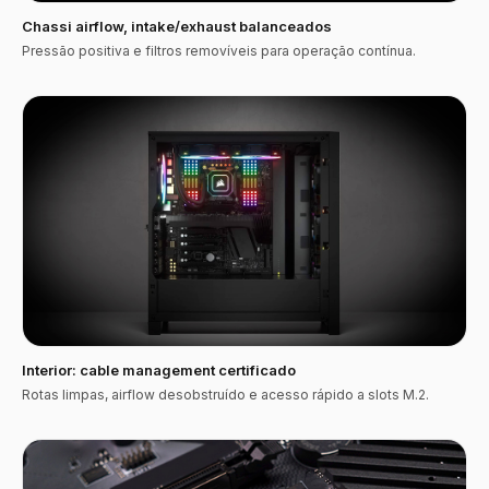
Chassi airflow, intake/exhaust balanceados
Pressão positiva e filtros removíveis para operação contínua.
Interior: cable management certificado
Rotas limpas, airflow desobstruído e acesso rápido a slots M.2.