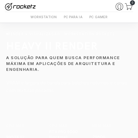
0
WORKSTATION
PC PARA IA
PC GAMER
RENDER & VISUALIZAÇÃO · WORKSTATION ROCKETZ
HEAVY II RENDER
A SOLUÇÃO PARA QUEM BUSCA PERFORMANCE
MÁXIMA EM APLICAÇÕES DE ARQUITETURA E
ENGENHARIA.
VRAM e largura de banda para batches noturnos e cenas
com texturas pesadas.
CPU MÁX.
GPU MÁX.
MEM MÁX.
RTX PRO 6000
9950X3D
Blackwell
256GB