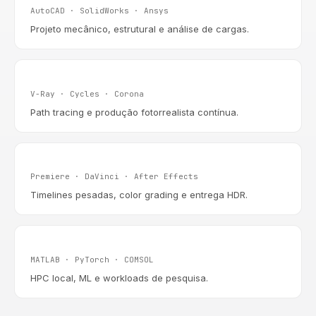
AutoCAD · SolidWorks · Ansys
Projeto mecânico, estrutural e análise de cargas.
Render & Visualização
V-Ray · Cycles · Corona
Path tracing e produção fotorrealista contínua.
Edição & Pós 8K
Premiere · DaVinci · After Effects
Timelines pesadas, color grading e entrega HDR.
Ciência & Simulação
MATLAB · PyTorch · COMSOL
HPC local, ML e workloads de pesquisa.