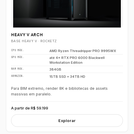
HEAVY V ARCH
BASE HEAVY V · ROCKETZ
CPU MÁX.
AMD Ryzen Threadripper PRO 9995WX
GPU MÁX.
até 4× RTX PRO 6000 Blackwell
Workstation Edition
RAM MÁX.
384GB
ARMAZEN.
15TB SSD + 34TB HD
Para BIM extremo, render 8K e bibliotecas de assets
massivas em paralelo.
A partir de R$ 59.199
Explorar