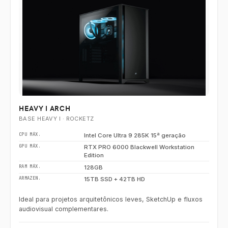
HEAVY I ARCH
BASE HEAVY I · ROCKETZ
CPU MÁX.
Intel Core Ultra 9 285K 15ª geração
GPU MÁX.
RTX PRO 6000 Blackwell Workstation
Edition
RAM MÁX.
128GB
ARMAZEN.
15TB SSD + 42TB HD
Ideal para projetos arquitetônicos leves, SketchUp e fluxos
audiovisual complementares.