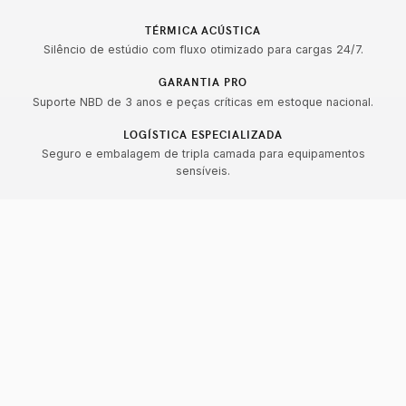
TÉRMICA ACÚSTICA
Silêncio de estúdio com fluxo otimizado para cargas 24/7.
GARANTIA PRO
Suporte NBD de 3 anos e peças críticas em estoque nacional.
LOGÍSTICA ESPECIALIZADA
Seguro e embalagem de tripla camada para equipamentos
sensíveis.
PC GAMER ROCKETZ
Precisão que você sente.
Desempenho que você vê.