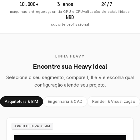
10.000+
3 anos
24/7
máquinas entregues
garantia GPU e CPU
validação de estabilidade
NBD
suporte profissional
LINHA HEAVY
Encontre sua Heavy ideal
Selecione o seu segmento, compare I, II e V e escolha qual
configuração atende seu projeto.
Arquitetura & BIM
Engenharia & CAD
Render & Visualização
ARQUITETURA & BIM